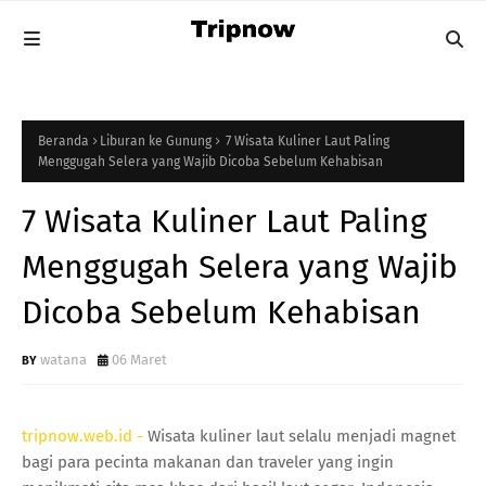
Beranda
Liburan ke Gunung
7 Wisata Kuliner Laut Paling
Menggugah Selera yang Wajib Dicoba Sebelum Kehabisan
7 Wisata Kuliner Laut Paling
Menggugah Selera yang Wajib
Dicoba Sebelum Kehabisan
watana
06 Maret
tripnow.web.id -
Wisata kuliner laut selalu menjadi magnet
bagi para pecinta makanan dan traveler yang ingin