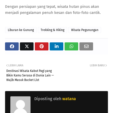
Dengan persiapan yang tepat, wisata hutan pinus akan
menjadi pengalaman penuh kesan dan foto-foto cantik.
Liburan ke Gunung
Trekking & Hiking
Wisata Pegunungan
LEBIH LAMA
LEBIH BARU
Destinasi Wisata Kabut Pagi yang
Bikin Kamu Serasa di Dunia Lain —
Wajib Masuk Bucket List
Diposting oleh
watana