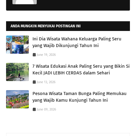
ANDA MUNGKIN MENYUKAI POSTINGAN INI
Ini Dia Wisata Wahana Keluarga Paling Seru
yang Wajib Dikunjungi Tahun Ini
June 19, 2026
7 Wisata Edukasi Anak Paling Seru yang Bikin Si
Kecil JADI LEBIH CERDAS dalam Sehari
June 13, 2026
Pesona Wisata Taman Bunga Paling Memukau
yang Wajib Kamu Kunjungi Tahun Ini
June 09, 2026