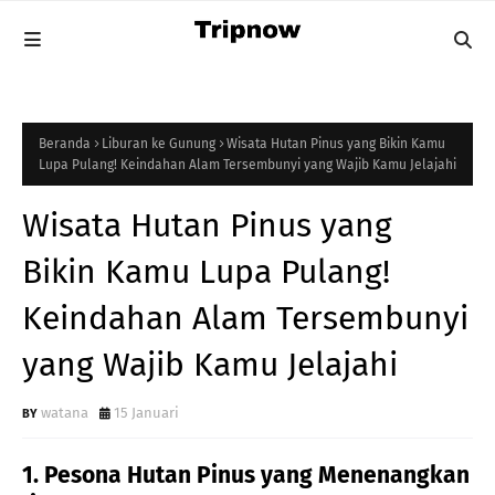
Beranda
Liburan ke Gunung
Wisata Hutan Pinus yang Bikin Kamu
Lupa Pulang! Keindahan Alam Tersembunyi yang Wajib Kamu Jelajahi
Wisata Hutan Pinus yang
Bikin Kamu Lupa Pulang!
Keindahan Alam Tersembunyi
yang Wajib Kamu Jelajahi
watana
15 Januari
1. Pesona Hutan Pinus yang Menenangkan