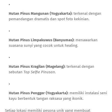
Hutan Pinus Mangunan (Yogyakarta):
terkenal dengan
pemandangan dramatis dan spot foto kekinian.
Hutan Pinus Limpakuwus (Banyumas):
menawarkan
suasana sunyi yang cocok untuk healing.
Hutan Pinus Kragilan (Magelang):
terkenal dengan
sebutan
Top Selfie Pinusan
.
Hutan Pinus Pengger (Yogyakarta):
memiliki instalasi seni
kayu berbentuk tangan raksasa yang ikonik.
Setiap lokasi memiliki pesona unik yang membuat