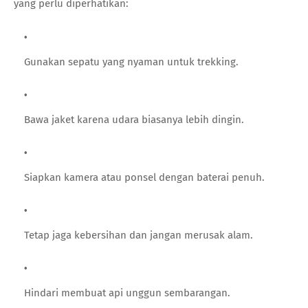
yang perlu diperhatikan:
Gunakan sepatu yang nyaman untuk trekking.
Bawa jaket karena udara biasanya lebih dingin.
Siapkan kamera atau ponsel dengan baterai penuh.
Tetap jaga kebersihan dan jangan merusak alam.
Hindari membuat api unggun sembarangan.