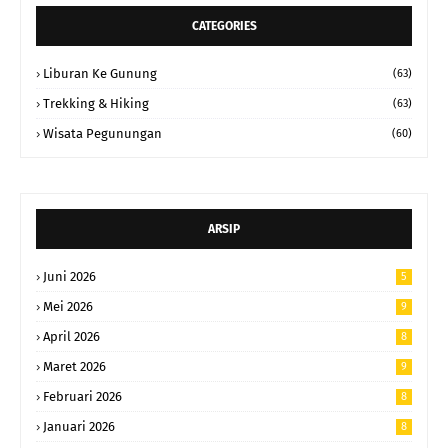
CATEGORIES
Liburan Ke Gunung
(63)
Trekking & Hiking
(63)
Wisata Pegunungan
(60)
ARSIP
Juni 2026
5
Mei 2026
9
April 2026
8
Maret 2026
9
Februari 2026
8
Januari 2026
8