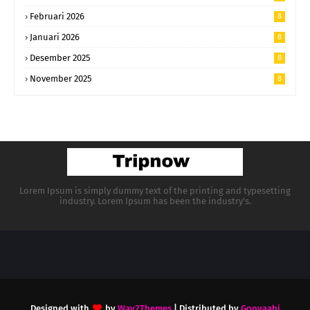
Februari 2026
8
Januari 2026
8
Desember 2025
8
November 2025
8
Lorem Ipsum is simply dummy text of the printing and typesetting
industry. Lorem Ipsum has been the industry's.
Designed with
by
Way2Themes
| Distributed by
Gooyaabi